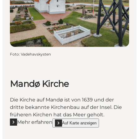
Foto
:
Vadehavskysten
Mandø Kirche
Die Kirche auf Mandø ist von 1639 und der
dritte bekannte Kirchenbau auf der Insel. Die
früheren Kirchen hat das Meer geholt.
Mehr erfahren
Auf Karte anzeigen
Mehr erfahren "Mandø Kirche"
show Mandø Kirche on_map