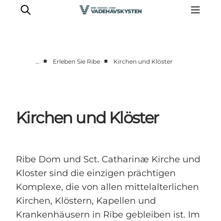
■
■
…
Erleben Sie Ribe
Kirchen und Klöster
Ribe
Esbjerg
Fanø
Kirchen und Klöster
Mandø
Wattenmeer
Essen und Schlafen
Ribe Dom und Sct. Catharinæ Kirche und
Veranstaltungen
Kloster sind die einzigen prächtigen
Komplexe, die von allen mittelalterlichen
Kirchen, Klöstern, Kapellen und
Krankenhäusern in Ribe gebleiben ist. Im