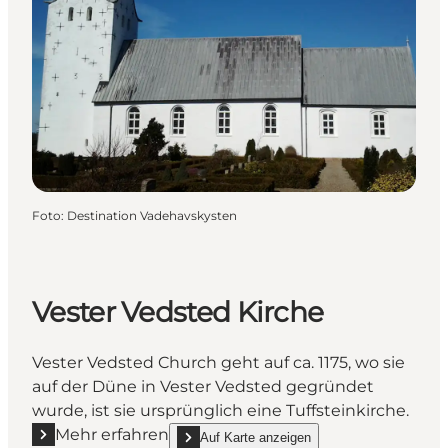
Foto
:
Destination Vadehavskysten
Vester Vedsted Kirche
Vester Vedsted Church geht auf ca. 1175, wo sie
auf der Düne in Vester Vedsted gegründet
wurde, ist sie ursprünglich eine Tuffsteinkirche.
Mehr erfahren
Auf Karte anzeigen
Mehr erfahren "Vester Vedsted Kirche"
show Vester Vedsted Kirche on_map