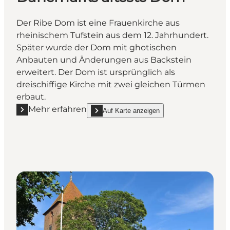
Der Ribe Dom ist eine Frauenkirche aus
rheinischem Tufstein aus dem 12. Jahrhundert.
Später wurde der Dom mit ghotischen
Anbauten und Änderungen aus Backstein
erweitert. Der Dom ist ursprünglich als
dreischiffige Kirche mit zwei gleichen Türmen
erbaut.
Mehr erfahren
Auf Karte anzeigen
Mehr erfahren "Der Dom zu Ribe - Dänemarks ältes
show Der Dom zu Ribe - Dänemarks älteste 