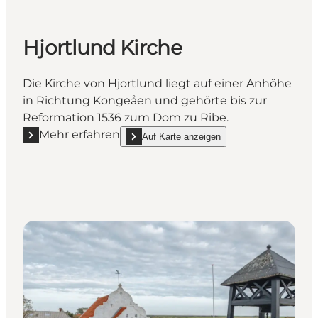
Hjortlund Kirche
Die Kirche von Hjortlund liegt auf einer Anhöhe
in Richtung Kongeåen und gehörte bis zur
Reformation 1536 zum Dom zu Ribe.
Mehr erfahren
Auf Karte anzeigen
Mehr erfahren "Hjortlund Kirche"
show Hjortlund Kirche on_map