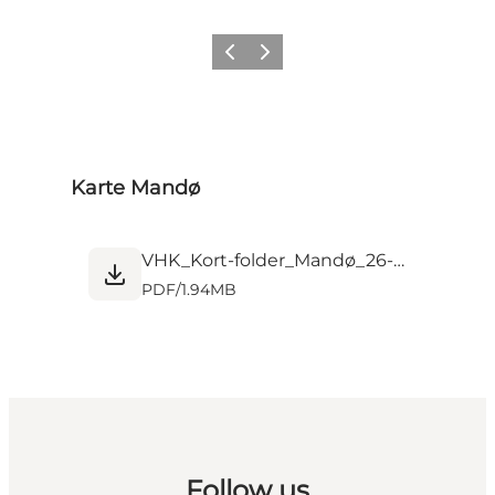
Zurück
Weiter
Karte Mandø
VHK_Kort-folder_Mandø_26-01_web.pdf
PDF
/
1.94MB
Follow us