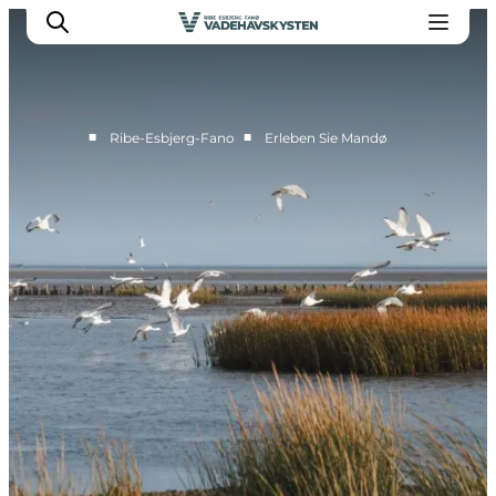
■
■
Ribe-Esbjerg-Fano
Erleben Sie Mandø
Ribe
Esbjerg
Fanø
Mandø
Wattenmeer
Essen und Schlafen
Veranstaltungen