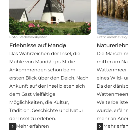
Foto
:
Vadehavskysten
Foto
:
Vadehavskys
Erlebnisse auf Mandø
Naturerlebn
Das Wahrzeichen der Insel, die
Die Marschins
Mühle von Mandø, grüßt die
mitten im Nat
Ankommenden schon beim
Wattenmeer u
ersten Blick über den Deich. Nach
eines Wild- u
Ankunft auf der Insel bieten sich
Da der dänisch
dem Gast vielfältige
Wattenmeers 
Möglichkeiten, die Kultur,
Welterbelist
Tradition, Geschichte und Natur
wurde, erfährt
der Insel zu erleben.
mehr an Aner
Mehr erfahren
Mehr erfah