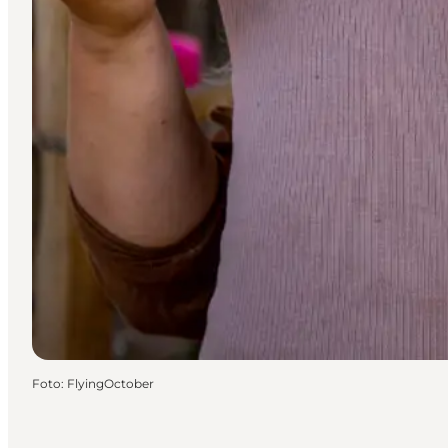
Foto
:
FlyingOctober