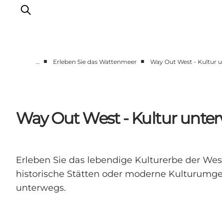
■
■
…
Erleben Sie das Wattenmeer
Way Out West - Kultur
Ribe
Esbjerg
Fanø
Way Out West - Kultur unt
Mandø
Wattenmeer
Essen und Schlafen
Erleben Sie das lebendige Kulturerbe der Wes
Veranstaltungen
historische Stätten oder moderne Kulturumge
unterwegs.