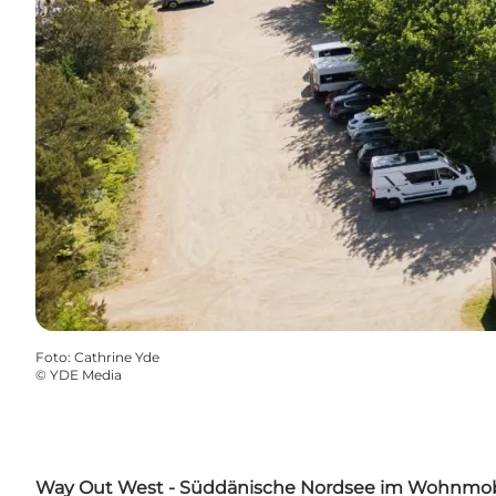
Foto
:
Cathrine Yde
©
YDE Media
Way Out West - Süddänische Nordsee im Wohnmob