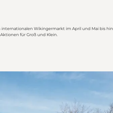
 internationalen Wikingermarkt im April und Mai bis hi
-Aktionen für Groß und Klein.
er und sei dabei"
nd sei dabei on_map