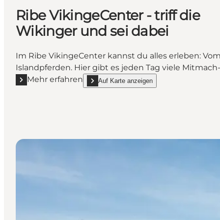
Ribe VikingeCenter - triff die
Wikinger und sei dabei
Im Ribe VikingeCenter kannst du alles erleben: Vom
Islandpferden. Hier gibt es jeden Tag viele Mitmach
Mehr erfahren
Auf Karte anzeigen
Mehr erfahren "Ribe VikingeCenter - triff die Wiking
show Ribe VikingeCenter - triff die Wikinger u