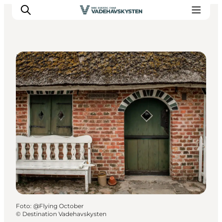
Museen
Ribe
Esbjerg
Fanø
Mandø
Wattenmeer
Essen und Schlafen
Veranstaltungen
Foto
:
@Flying October
©
Destination Vadehavskysten