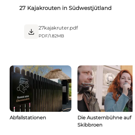
27 Kajakrouten in Südwestjütland
27kajakruter.pdf
PDF
/
1.82MB
Abfallstationen
Die Austernbühne auf
Skibbroen