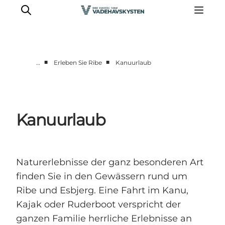
■
■
…
Erleben Sie Ribe
Kanuurlaub
Ribe
Esbjerg
Fanø
Kanuurlaub
Mandø
Wattenmeer
Essen und Schlafen
Naturerlebnisse der ganz besonderen Art
Veranstaltungen
finden Sie in den Gewässern rund um
Ribe und Esbjerg. Eine Fahrt im Kanu,
Kajak oder Ruderboot verspricht der
ganzen Familie herrliche Erlebnisse an