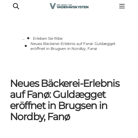
■
…
Erleben Sie Ribe
Neues Bäckerei-Erlebnis auf Fanø: Guldægget
■
eröffnet in Brugsen in Nordby, Fanø
Ribe
Esbjerg
Fanø
Mandø
Neues Bäckerei-Erlebnis
Wattenmeer
auf Fanø: Guldægget
Essen und Schlafen
eröffnet in Brugsen in
Veranstaltungen
Nordby, Fanø