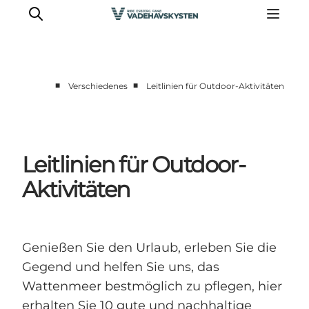
■
■
Verschiedenes
Leitlinien für Outdoor-Aktivitäten
Ribe
Esbjerg
Fanø
Leitlinien für Outdoor-
Mandø
Aktivitäten
Wattenmeer
Essen und Schlafen
Veranstaltungen
Genießen Sie den Urlaub, erleben Sie die
Gegend und helfen Sie uns, das
Wattenmeer bestmöglich zu pflegen, hier
erhalten Sie 10 gute und nachhaltige