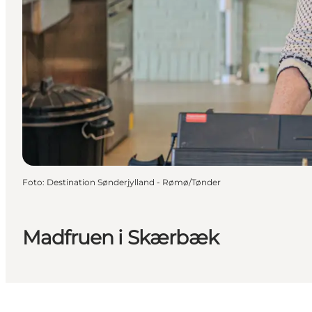
Foto
:
Destination Sønderjylland - Rømø/Tønder
Madfruen i Skærbæk