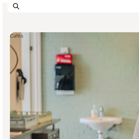
Cafés
Ribe
Esbjerg
Fanø
Mandø
Wattenmeer
Essen und Schlafen
Veranstaltungen