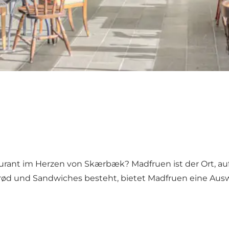
ant im Herzen von Skærbæk? Madfruen ist der Ort, auf d
ød und Sandwiches besteht, bietet Madfruen eine Auswah