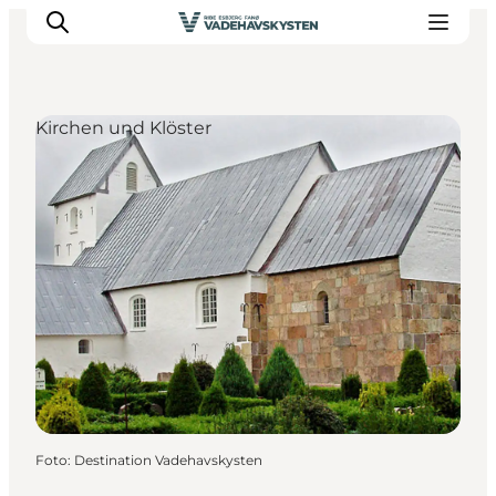
Kirchen und Klöster
Ribe
Esbjerg
Fanø
Mandø
Wattenmeer
Essen und Schlafen
Veranstaltungen
Foto
:
Destination Vadehavskysten