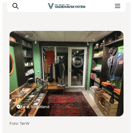
Shopping
Ribe
Esbjerg
Fanø
Mandø
Wattenmeer
Essen und Schlafen
Veranstaltungen
Fanø, Südjütland
Foto
:
TørW