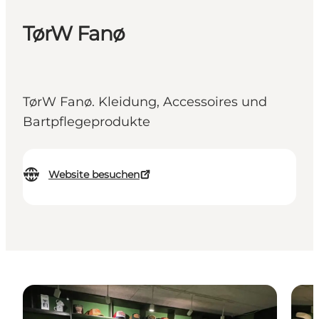
TørW Fanø
TørW Fanø. Kleidung, Accessoires und
Bartpflegeprodukte
Website besuchen