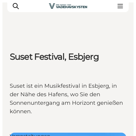
Ribe
Suset Festival, Esbjerg
Esbjerg
Fanø
Mandø
Wattenmeer
Suset ist ein Musikfestival in Esbjerg, in
Essen und Schlafen
der Nähe des Hafens, wo Sie den
Veranstaltungen
Sonnenuntergang am Horizont genießen
können.