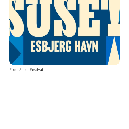
Foto
:
Suset Festival