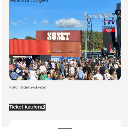
Veranstaltungen
Esbjerg, Südjütland
Foto
:
Vadehavskysten
Ticket kaufen