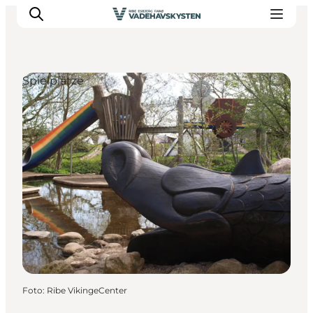
Spielplätze
Ribe
Esbjerg
Fanø
Mandø
Wattenmeer
Essen und Schlafen
Veranstaltungen
Foto
:
Ribe VikingeCenter