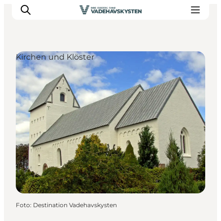
Kirchen und Klöster
Ribe
Esbjerg
Fanø
Mandø
Wattenmeer
Essen und Schlafen
Veranstaltungen
Foto
:
Destination Vadehavskysten