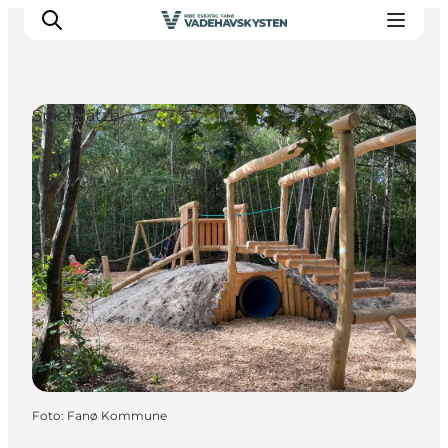
Spielplätze
Ribe
Esbjerg
Fanø
Mandø
Wattenmeer
Essen und Schlafen
Veranstaltungen
Foto
:
Fanø Kommune