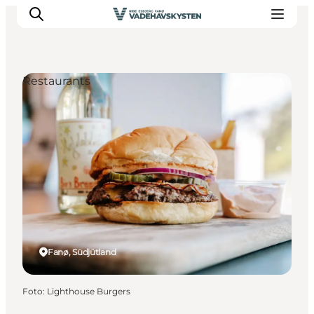
Restaurants
Ribe
Esbjerg
Fanø
Mandø
Wattenmeer
Essen und Schlafen
Veranstaltungen
Fanø, Südjütland
Foto
:
Lighthouse Burgers