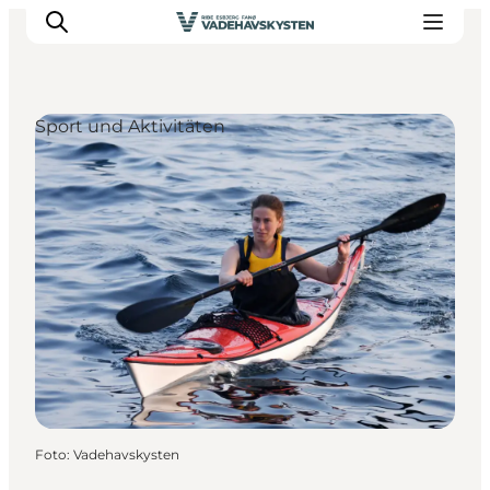
Sport und Aktivitäten
Ribe
Esbjerg
Fanø
Mandø
Wattenmeer
Essen und Schlafen
Veranstaltungen
Foto
:
Vadehavskysten