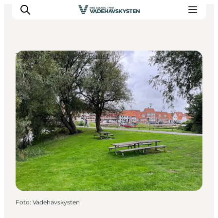
Touren auf eigene Faust
Ribe
Esbjerg
Fanø
Mandø
Wattenmeer
Essen und Schlafen
Veranstaltungen
Foto
:
Vadehavskysten