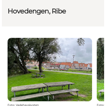
Hovedengen, Ribe
Foto
:
Vadehavskysten
Foto
: