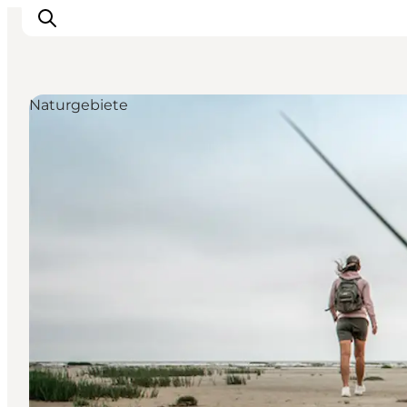
Naturgebiete
Ribe
Esbjerg
Fanø
Mandø
Wattenmeer
Essen und Schlafen
Veranstaltungen