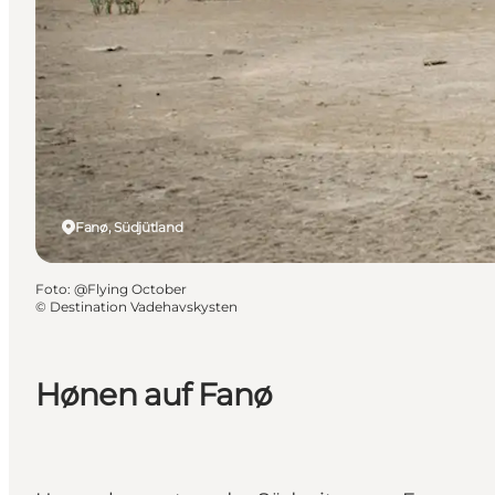
Fanø, Südjütland
Foto
:
@Flying October
©
Destination Vadehavskysten
Hønen auf Fanø