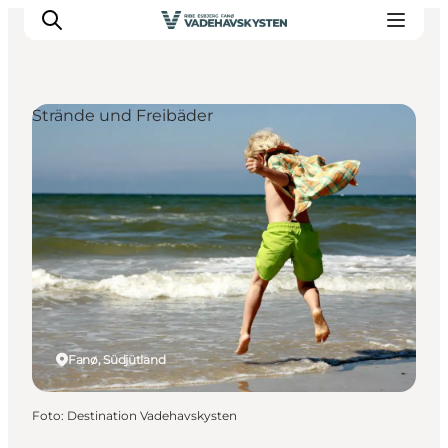
Strände und Freibäder
Ribe
Esbjerg
Fanø
Mandø
Wattenmeer
Essen und Schlafen
Veranstaltungen
Fanø, Südjütland
Foto
:
Destination Vadehavskysten