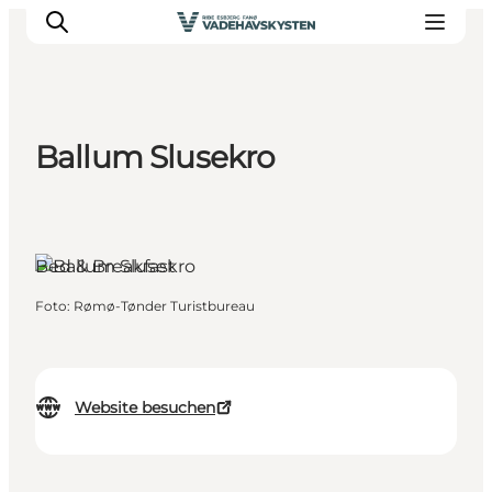
Ballum Slusekro
Ribe
Esbjerg
Fanø
Bed & Breakfast
Mandø
Wattenmeer
Foto
:
Rømø-Tønder Turistbureau
Essen und Schlafen
Veranstaltungen
Website besuchen