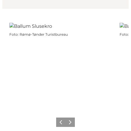
Foto
:
Rømø-Tønder Turistbureau
Foto
:
Zurück
Weiter