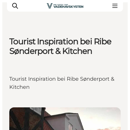
Tourist Inspiration bei Ribe
Ribe
Sønderport & Kitchen
Esbjerg
Fanø
Mandø
Tourist Inspiration bei Ribe Sønderport &
Wattenmeer
Kitchen
Essen und Schlafen
Veranstaltungen
Info-Punkt