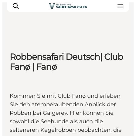
Ribe
Robbensafari Deutsch| Club
Esbjerg
Fanø | Fanø
Fanø
Mandø
Wattenmeer
Essen und Schlafen
Kommen Sie mit Club Fanø und erleben
Veranstaltungen
Sie den atemberaubenden Anblick der
Robben bei Galgerev. Hier können Sie
sowohl die Seehunde als auch die
selteneren Kegelrobben beobachten, die