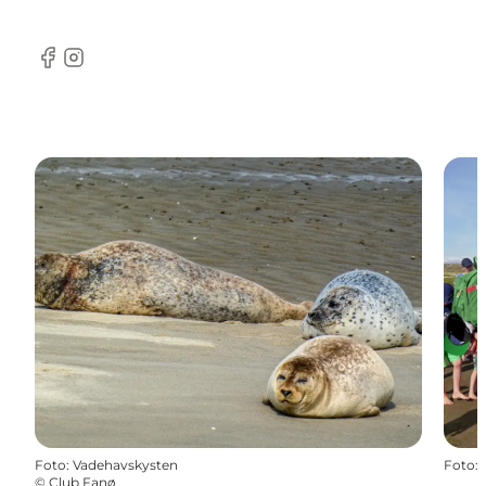
Facebook
Instagram
Foto
:
Vadehavskysten
Foto
:
©
Club Fanø