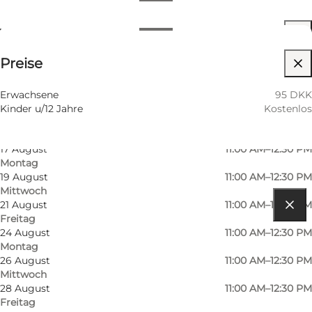
Termine und Uhrzeiten
Termine und Uhrzeiten
95 DKK
Preise
Website besuchen
10 August
11:00 AM–12:30 PM
Montag
12 August
11:00 AM–12:30 PM
Erwachsene
95 DKK
Mittwoch
Kinder u/12 Jahre
Kostenlos
14 August
11:00 AM–12:30 PM
Freitag
17 August
11:00 AM–12:30 PM
Montag
19 August
11:00 AM–12:30 PM
Mittwoch
21 August
11:00 AM–12:30 PM
Freitag
Route anzeigen
24 August
11:00 AM–12:30 PM
Montag
Sct Nicolaj Gade 1
26 August
11:00 AM–12:30 PM
Mittwoch
6760 Ribe
28 August
11:00 AM–12:30 PM
Freitag