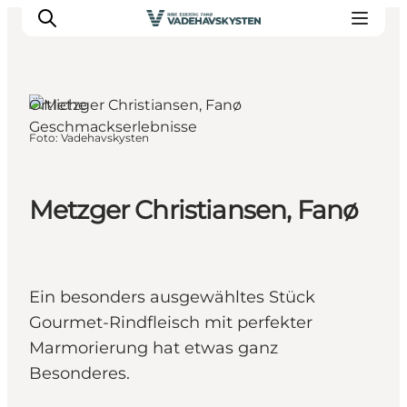
Örtliche
Geschmackserlebnisse
Foto
:
Vadehavskysten
Ribe
Esbjerg
Fanø
Metzger Christiansen, Fanø
Mandø
Wattenmeer
Essen und Schlafen
Ein besonders ausgewähltes Stück
Veranstaltungen
Gourmet-Rindfleisch mit perfekter
Marmorierung hat etwas ganz
Besonderes.