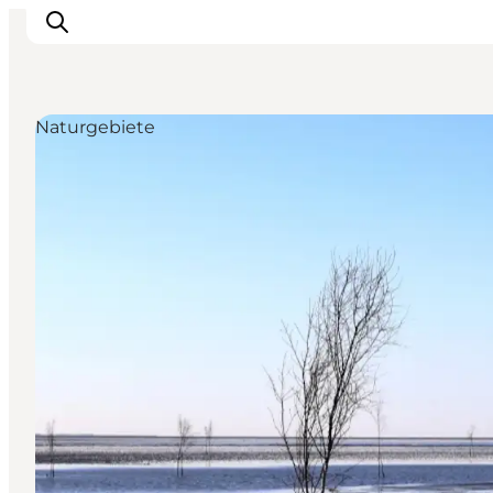
Naturgebiete
Ribe
Esbjerg
Fanø
Mandø
Wattenmeer
Essen und Schlafen
Veranstaltungen