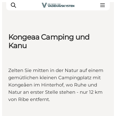
Kongeaa Camping und
Ribe
Kanu
Esbjerg
Fanø
Mandø
Zelten Sie mitten in der Natur auf einem
Wattenmeer
gemütlichen kleinen Campingplatz mit
Essen und Schlafen
Kongeåen im Hinterhof, wo Ruhe und
Veranstaltungen
Natur an erster Stelle stehen - nur 12 km
von Ribe entfernt.