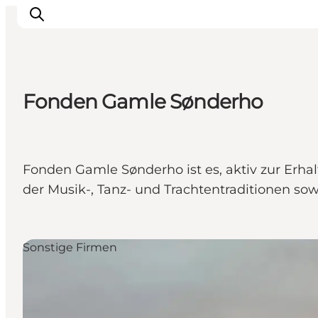
Fonden Gamle Sønderho
Ribe
Esbjerg
Fanø
Fonden Gamle Sønderho ist es, aktiv zur Erh
Mandø
der Musik-, Tanz- und Trachtentraditionen sow
Wattenmeer
Essen und Schlafen
Veranstaltungen
Sonstige Firmen