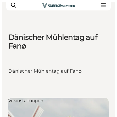
Dänischer Mühlentag auf
Ribe
Fanø
Esbjerg
Fanø
Mandø
Dänischer Mühlentag auf Fanø
Wattenmeer
Essen und Schlafen
Veranstaltungen
Veranstaltungen