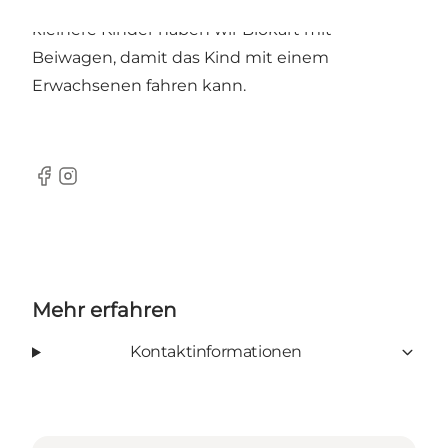
können Kinder ab 11 Jahren selbst fahren. Für
kleinere Kinder haben wir Blokart mit
Beiwagen, damit das Kind mit einem
Erwachsenen fahren kann.
Facebook
Instagram
Mehr erfahren
Kontaktinformationen