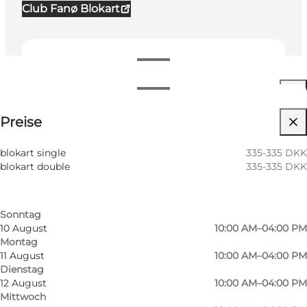
Club Fanø Blokart
Öffnungszeiten anzeigen
Öffnungszeiten
Preise anzeigen
Preise
Website besuchen
Nach Monat filtern
7 August
10:00 AM–04:00 PM
blokart single
335-335 DKK
Freitag
blokart double
335-335 DKK
8 August
10:00 AM–04:00 PM
Samstag
9 August
10:00 AM–04:00 PM
Sonntag
10 August
10:00 AM–04:00 PM
Montag
Foto
:
Destination Vadehavskysten
Foto
:
11 August
10:00 AM–04:00 PM
Dienstag
12 August
10:00 AM–04:00 PM
Zurück
Weiter
Mittwoch