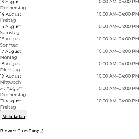
13 August
10:00 AM–04:00 PM
Donnerstag
14 August
10:00 AM–04:00 PM
Freitag
15 August
10:00 AM–04:00 PM
Blokart ist einfach gesagt eine Optimist-Jolle
Samstag
auf Rädern, und es ist etwas, das jeder in 10
16 August
10:00 AM–04:00 PM
Minuten lernen kann. Unsere Instruktoren
Sonntag
17 August
10:00 AM–04:00 PM
haben 6 Jahre Erfahrung mit Blokart auf Fanø
Montag
und es geht in erster Linie darum, ein wenig
18 August
10:00 AM–04:00 PM
Dienstag
über Wind und Windrichtung und das Drehen
19 August
10:00 AM–04:00 PM
zu lernen.
Mittwoch
20 August
10:00 AM–04:00 PM
Donnerstag
Blokart sind sowohl für Erwachsene als auch für
21 August
10:00 AM–04:00 PM
Kinder. Wie alt Kinder sein müssen, um selbst
Freitag
fahren zu können, hängt ein wenig von der
Mehr laden
Größe und dem Gewicht des Kindes sowie den
Wetterbedingungen ab. Normalerweise
Blokart Club Fanø