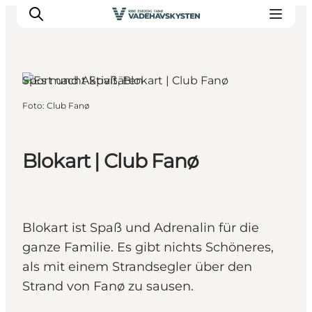
Fanø, Südjütland
Sport und Aktivitäten
Foto
:
Club Fanø
Ribe
Esbjerg
Fanø
Blokart | Club Fanø
Mandø
Wattenmeer
Essen und Schlafen
Blokart ist Spaß und Adrenalin für die
Veranstaltungen
ganze Familie. Es gibt nichts Schöneres,
als mit einem Strandsegler über den
Strand von Fanø zu sausen.